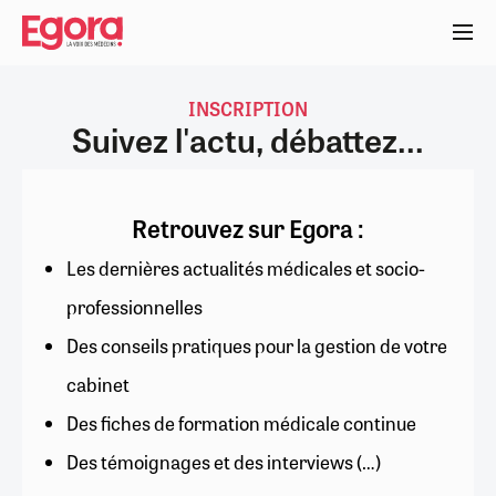
Aller
au
contenu
principal
INSCRIPTION
Suivez l'actu, débattez...
Retrouvez sur Egora :
Les dernières actualités médicales et socio-
professionnelles
Des conseils pratiques pour la gestion de votre
cabinet
Des fiches de formation médicale continue
Des témoignages et des interviews (…)