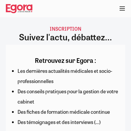
Aller
au
contenu
principal
INSCRIPTION
Suivez l'actu, débattez...
Retrouvez sur Egora :
Les dernières actualités médicales et socio-
professionnelles
Des conseils pratiques pour la gestion de votre
cabinet
Des fiches de formation médicale continue
Des témoignages et des interviews (…)