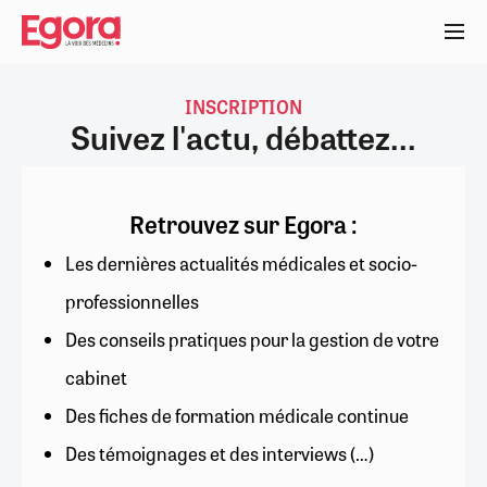
Aller
au
contenu
principal
INSCRIPTION
Suivez l'actu, débattez...
Retrouvez sur Egora :
Les dernières actualités médicales et socio-
professionnelles
Des conseils pratiques pour la gestion de votre
cabinet
Des fiches de formation médicale continue
Des témoignages et des interviews (…)