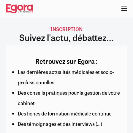
Aller
au
contenu
principal
INSCRIPTION
Suivez l'actu, débattez...
Retrouvez sur Egora :
Les dernières actualités médicales et socio-
professionnelles
Des conseils pratiques pour la gestion de votre
cabinet
Des fiches de formation médicale continue
Des témoignages et des interviews (…)