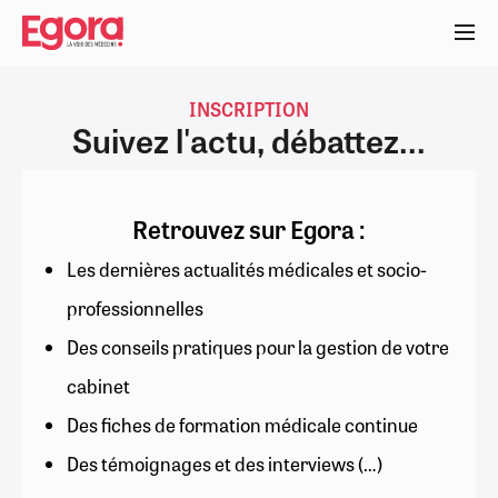
Aller
au
contenu
principal
INSCRIPTION
Suivez l'actu, débattez...
Retrouvez sur Egora :
Les dernières actualités médicales et socio-
professionnelles
Des conseils pratiques pour la gestion de votre
cabinet
Des fiches de formation médicale continue
Des témoignages et des interviews (…)