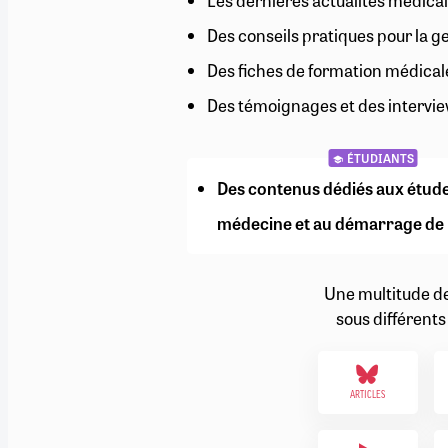
Les dernières actualités médical
RETRAITE
Des conseils pratiques pour la g
RÉMUNÉRATION
04/08/2026
0
SANTÉ NUMÉRIQUE
Des fiches de formation médical
SOCIÉTÉ
Des témoignages et des intervie
VIE CONVENTIONNELLE
TOUT VOIR
ÉTUDIANTS
Des contenus dédiés aux étud
médecine et au démarrage de 
Une multitude d
sous différents
ARTICLES