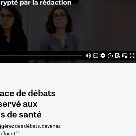
pace de débats
servé aux
s de santé
uggérez des débats, devenez
nfluent" !