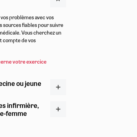
r vos problèmes avec vos
s sources fiables pour suivre
t médicale. Vous cherchez un
ent compte de vos
cerne votre exercice
ecine ou jeune
es infirmière,
ge-femme