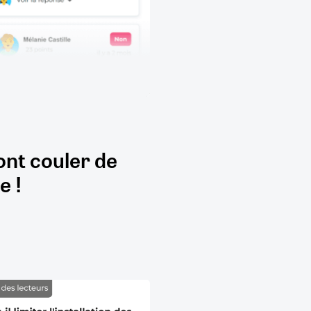
ont couler de
e !