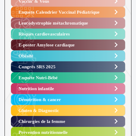
Vaccin’ & Vous
Enquête Calendrier Vaccinal Pédiatrique
Leucodystrophie métachromatique
Risques cardiovasculaires
E-poster Amylose cardiaque ​
Obésité ​
Congrès SRS 2025 ​
Enquête Nutri-Bébé ​
Nutrition infantile
Dénutrition & cancer
Gluten & Diagnostic
Chirurgies de la femme
Prévention nutritionnelle