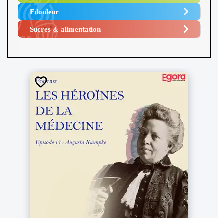
Edouleur​
Sucres & alimentation​