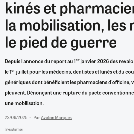
kinés et pharmacie
RETRAITE
RÉMUNÉRATION
04/08/2026
0
la mobilisation, le
SANTÉ NUMÉRIQUE
SOCIÉTÉ
le pied de guerre
VIE CONVENTIONNELLE
TOUT VOIR
er
Depuis l'annonce du report au 1
janvier 2026 des revalor
er
le 1
juillet pour les médecins, dentistes et kinés et du co
génériques dont bénéficient les pharmaciens d'officine,
pleuvent. Dénonçant une rupture du pacte conventionnel,
une mobilisation.
23/06/2025
Par
Aveline Marques
RÉMUNÉRATION