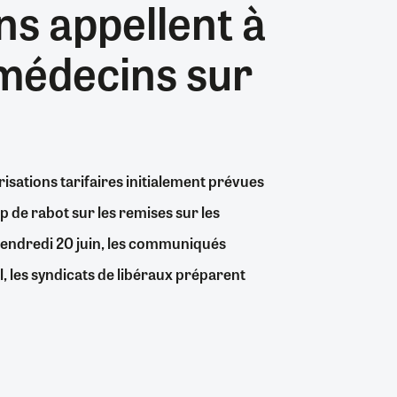
ns appellent à
nombre...
06/08/2026
26/07/2026
31/07/2026
19/07/2026
0
0
1
0
24/07/2026
06/08/2026
30/06/2026
04/08/2026
0
8
0
0
s médecins sur
06/08/2026
06/08/2026
0
3
isations tarifaires initialement prévues
up de rabot sur les remises sur les
 vendredi 20 juin, les communiqués
 les syndicats de libéraux préparent