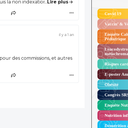
...
Lire plus
ègle jusque dans les années
Covid 19
fs qui ne correspondent qu’à une
penses administratives !!!
Vaccin’ & 
Enquête Cal
il y a 1 an
Pédiatrique
Leucodystro
métachroma
our des commissions, et autres
Risques card
E-poster Amy
Obésité ​
Congrès SRS
Enquête Nutr
Nutrition inf
Dénutrition