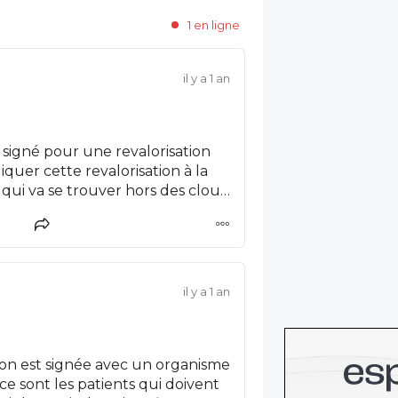
1 en ligne
il y a 1 an
a signé pour une revalorisation
pliquer cette revalorisation à la
qui va se trouver hors des clous.
 politique, il ne tient que si
il y a 1 an
tion est signée avec un organisme
ce sont les patients qui doivent