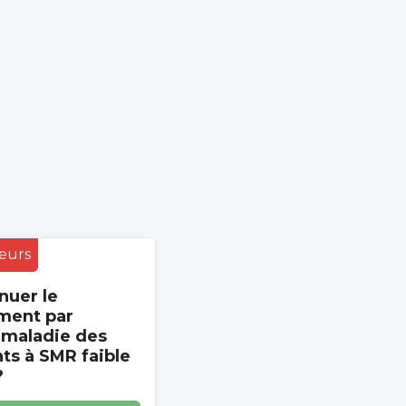
eurs
nuer le
ment par
 maladie des
s à SMR faible
?