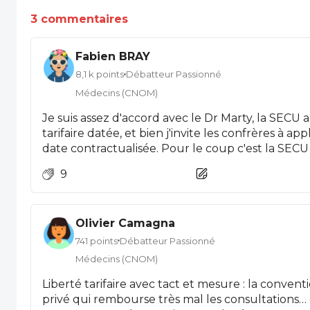
3 commentaires
Fabien BRAY
8,1 k points
Débatteur Passionné
Médecins (CNOM)
Je suis assez d'accord avec le Dr Marty, la SECU 
tarifaire datée, et bien j'invite les confrères à ap
date contractualisée. Pour le coup c'est la SECU 
Le report ne vaut rien de de plus qu'une promesse
9
vous y croyez.
Olivier Camagna
741 points
Débatteur Passionné
Médecins (CNOM)
Liberté tarifaire avec tact et mesure : la conven
privé qui rembourse très mal les consultations… 