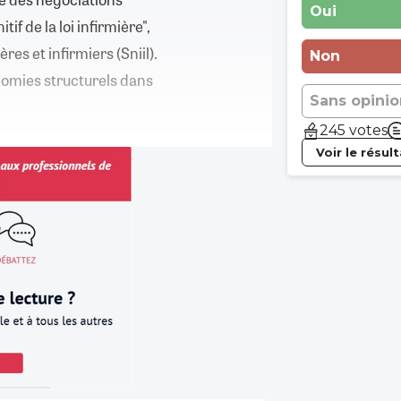
Oui
f de la loi infirmière",
res et infirmiers (Sniil).
Non
nomies structurels dans
Sans opinio
245 votes
Voir le résul