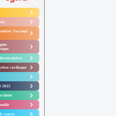
Vous
endrier Vaccinal
phie
tique
iovasculaires
lose cardiaque ​
 2025 ​
i-Bébé ​
antile
 & cancer