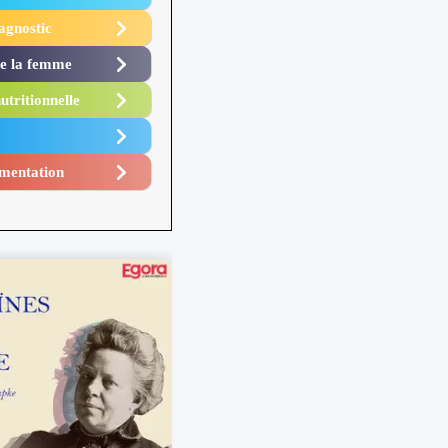
agnostic
de la femme
utritionnelle
mentation​