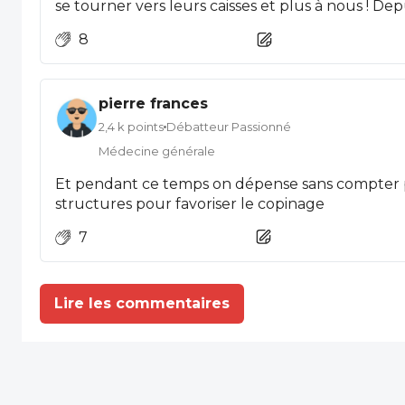
se tourner vers leurs caisses et plus à nous ! Depuis la non indexation des
remboursements à l’inflation comme c’était la r
8
1980, les honoraires se sont transformés en tari
volonté d’économie sur les soins, pour plus de dé
pierre frances
2,4 k points
Débatteur Passionné
Médecine générale
Et pendant ce temps on dépense sans compter p
structures pour favoriser le copinage
7
Lire les commentaires