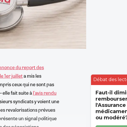
nnonce du report des
 1er juillet
a mis les
Débat des lect
mpris ceux qui ne sont pas
elle fait suite à
l'avis rendu
Faut-il dimi
rembourse
usieurs syndicats y voient une
l'Assurance
les revalorisations prévues
médicament
ou modéré
résente un signal politique
re des négociations