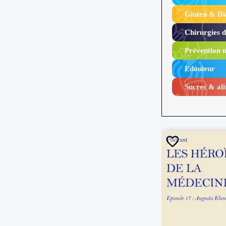
Gluten & Di
Chirurgies 
Prévention n
Edouleur​
Sucres & ali