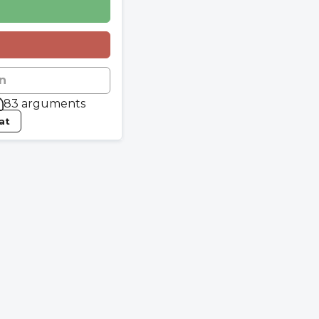
n
83 arguments
tat