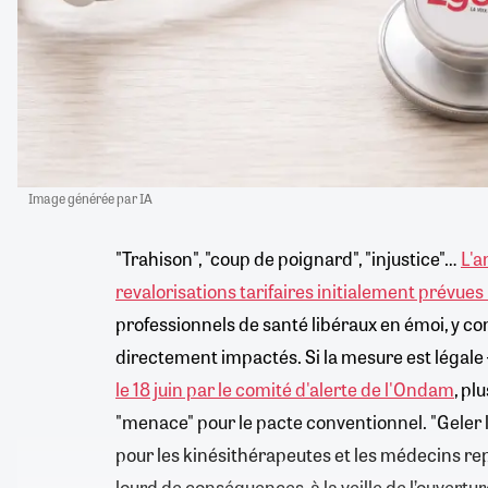
Image générée par IA
"Trahison", "coup de poignard", "injustice"…
L'a
revalorisations tarifaires initialement prévues le
professionnels de santé libéraux en émoi, y co
directement impactés. Si la mesure est légale – 
le 18 juin par le comité d'alerte de l'Ondam
, pl
"menace" pour le pacte conventionnel. "Geler 
pour les kinésithérapeutes et les médecins rep
lourd de conséquences, à la veille de l’ouvertu