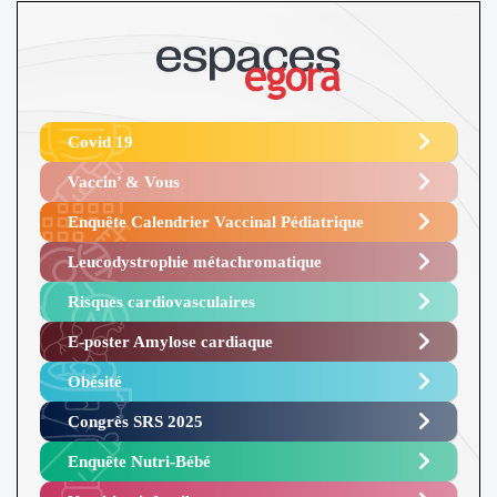
Covid 19
Vaccin’ & Vous
Enquête Calendrier Vaccinal Pédiatrique
Leucodystrophie métachromatique
Risques cardiovasculaires
E-poster Amylose cardiaque ​
Obésité ​
Congrès SRS 2025 ​
Enquête Nutri-Bébé ​