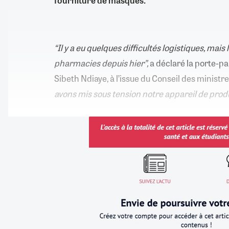
fourniture de masques.
“Il y a eu quelques difficultés logistiques, mai
pharmacies depuis hier”,
a déclaré la porte-p
Sibeth Ndiaye, à l’issue du Conseil des minist
avons mis sous tension notre appareil de prod