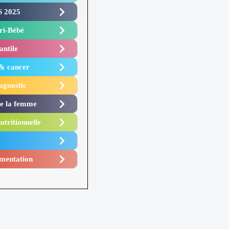
 2025 ​
i-Bébé ​
antile
 & cancer
agnostic
de la femme
utritionnelle
mentation​