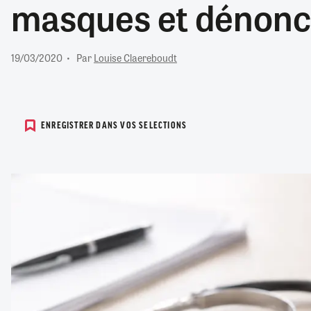
masques et dénonce
RETRAITE
RÉMUNÉRATION
04/08/2026
0
SANTÉ NUMÉRIQUE
19/03/2020
Par
Louise Claereboudt
SOCIÉTÉ
VIE CONVENTIONNELLE
TOUT VOIR
ENREGISTRER DANS VOS SELECTIONS