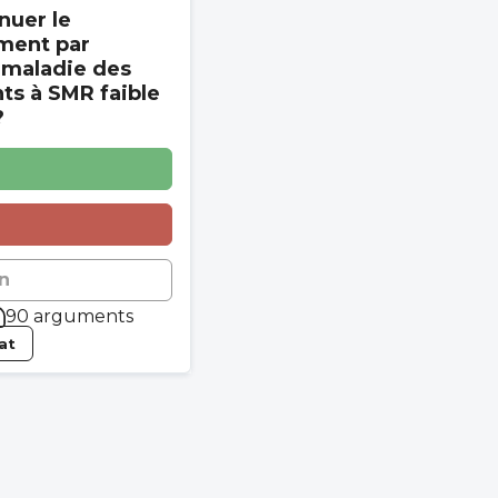
nuer le
ment par
 maladie des
s à SMR faible
?
n
90 arguments
tat