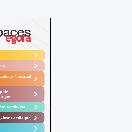
Vous
endrier Vaccinal
phie
tique
iovasculaires
lose cardiaque ​