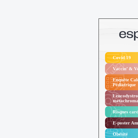
Covid 19
Vaccin’ & 
Enquête Cal
Pédiatrique
Leucodystro
métachroma
Risques card
E-poster Amy
Obésité ​