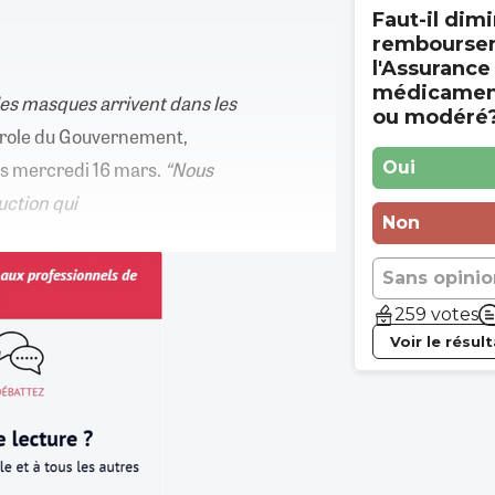
Faut-il dimi
rembourse
l'Assurance
médicament
s les masques arrivent dans les
ou modéré
arole du Gouvernement,
res mercredi 16 mars.
“Nous
Oui
uction qui
Non
Sans opinio
259 votes
Voir le résul