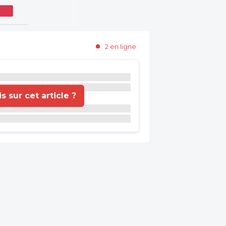
2 en ligne
 sur cet article ?