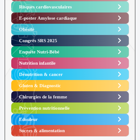
Risques cardiovasculaires
E-poster Amylose cardiaque ​
Obésité ​
Congrès SRS 2025 ​
Enquête Nutri-Bébé ​
Nutrition infantile
Dénutrition & cancer
Gluten & Diagnostic
Chirurgies de la femme
Prévention nutritionnelle
Edouleur​
Sucres & alimentation​