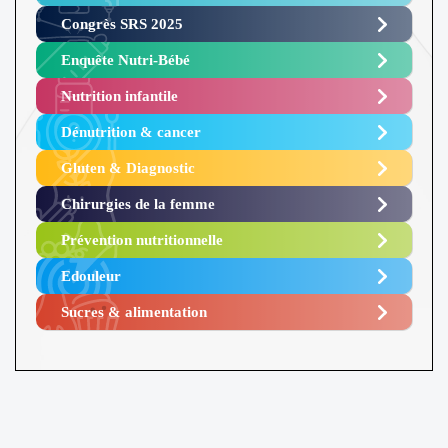
Congrès SRS 2025 ​
Enquête Nutri-Bébé ​
Nutrition infantile
Dénutrition & cancer
Gluten & Diagnostic
Chirurgies de la femme
Prévention nutritionnelle
Edouleur​
Sucres & alimentation​