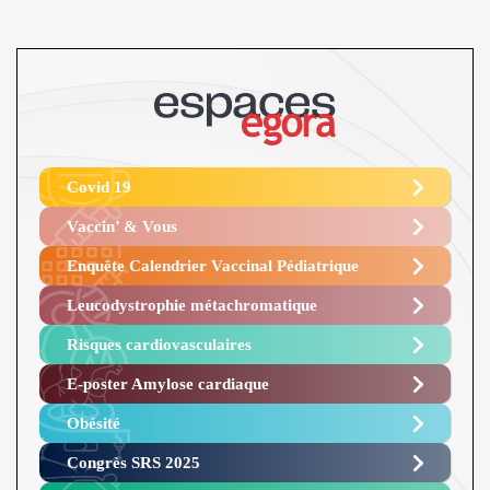
Covid 19
Vaccin’ & Vous
Enquête Calendrier Vaccinal Pédiatrique
Leucodystrophie métachromatique
Risques cardiovasculaires
E-poster Amylose cardiaque ​
Obésité ​
Congrès SRS 2025 ​