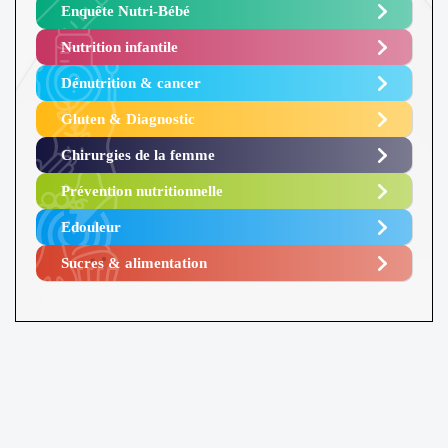
Enquête Nutri-Bébé ​
Nutrition infantile
Dénutrition & cancer
Gluten & Diagnostic
Chirurgies de la femme
Prévention nutritionnelle
Edouleur​
Sucres & alimentation​