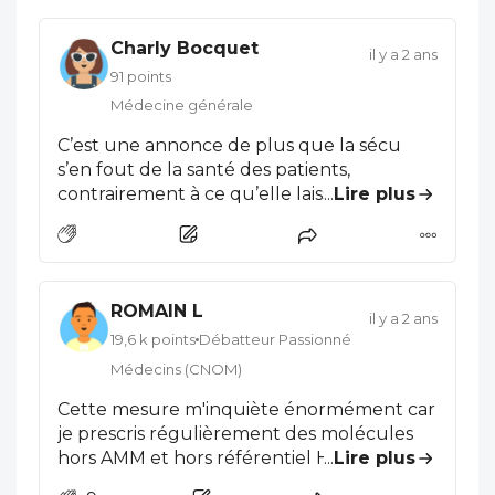
Charly Bocquet
il y a 2 ans
91 points
Médecine générale
C’est une annonce de plus que la sécu
s’en fout de la santé des patients,
contrairement à ce qu’elle laisse entendre.
...
Lire plus
C'est juste une question
«&nbsp;économique&nbsp;» d’une
instance qui perd toute sa crédibilité aux
yeux de tous. On est prêt à faire toutes les
ROMAIN L
économies en santé, en bafouant les
il y a 2 ans
règles établies, en crachant une fois de
19,6 k points
Débatteur Passionné
plus sur le corps médical. J’espère qu’ils
Médecins (CNOM)
seront condamnés un jour pour ces prises
Cette mesure m'inquiète énormément car
de décision unilatérales et dangereuses
je prescris régulièrement des molécules
qui ne font en bout de chaîne que
hors AMM et hors référentiel HAS comme
...
Lire plus
pénaliser les patients. et Je suppose qu’ils
la plupart de mes confrères. Deux raisons à
vont également contrôler les prescriptions