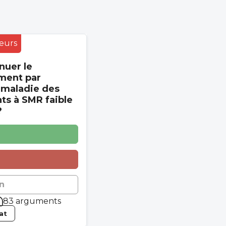
eurs
nuer le
ment par
 maladie des
s à SMR faible
?
n
83 arguments
tat