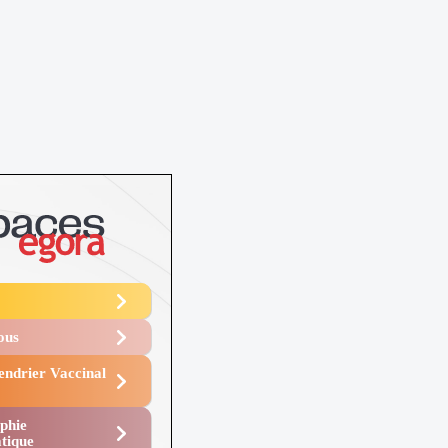
Vous
endrier Vaccinal
phie
tique