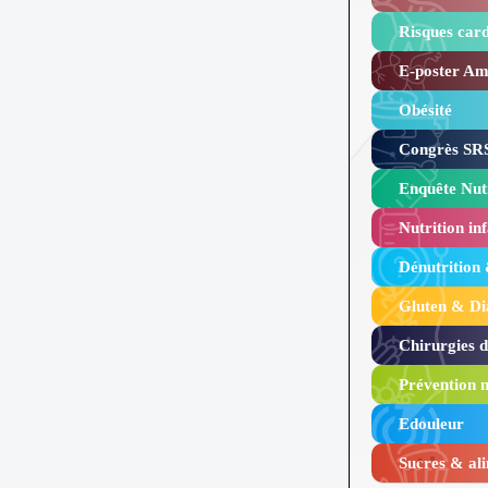
Risques card
E-poster Amy
Obésité ​
Congrès SRS
Enquête Nutr
Nutrition inf
Dénutrition
Gluten & Di
Chirurgies 
Prévention n
Edouleur​
Sucres & ali