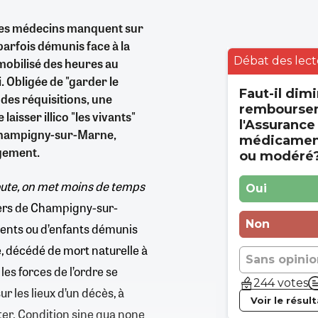
ù les médecins manquent sur
 parfois démunis face à la
Débat des lect
mobilisé des heures au
i. Obligée de "garder le
Faut-il dimi
 des réquisitions, une
rembourse
aisser illico "les vivants"
l'Assurance
 Champigny-sur-Marne,
médicament
angement.
ou modéré
route, on met moins de temps
Oui
ciers de Champigny-sur-
Non
rents ou d’enfants démunis
e, décédé de mort naturelle à
Sans opinio
les forces de l’ordre se
244 votes
r les lieux d’un décès, à
Voir le résul
ter. Condition sine qua none