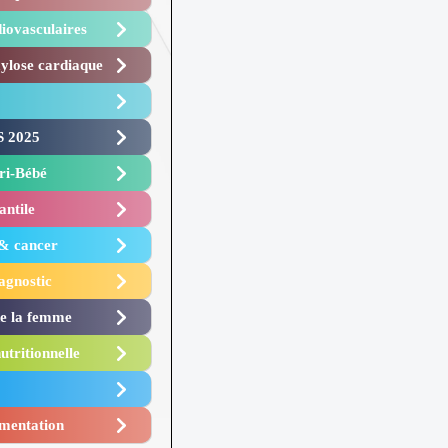
iovasculaires
lose cardiaque ​
 2025 ​
i-Bébé ​
antile
 & cancer
agnostic
de la femme
utritionnelle
mentation​