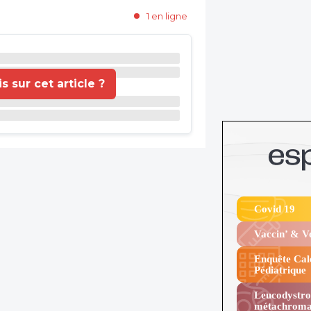
1 en ligne
 sur cet article ?
Covid 19
Vaccin’ & 
Enquête Cal
Pédiatrique
Leucodystro
métachroma