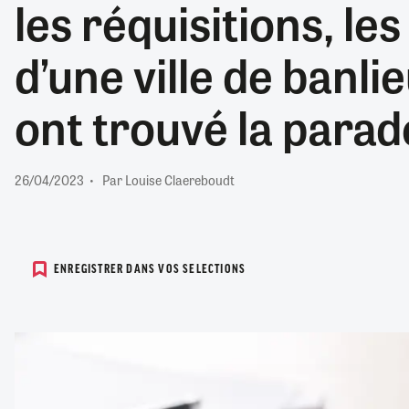
les réquisitions, l
RETRAITE
RÉMUNÉRATION
04/08/2026
0
d’une ville de banli
SANTÉ NUMÉRIQUE
SOCIÉTÉ
ont trouvé la parad
VIE CONVENTIONNELLE
TOUT VOIR
26/04/2023
Par Louise Claereboudt
ENREGISTRER DANS VOS SELECTIONS