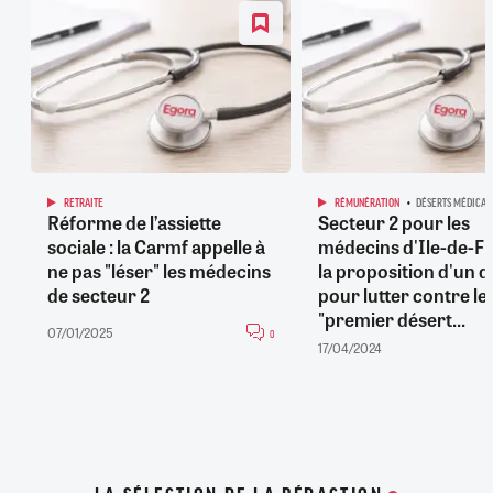
RETRAITE
RÉMUNÉRATION
DÉSERTS MÉDICAU
Réforme de l’assiette
Secteur 2 pour les
sociale : la Carmf appelle à
médecins d'Ile-de-Fr
ne pas "léser" les médecins
la proposition d'un 
de secteur 2
pour lutter contre le
"premier désert...
07/01/2025
0
17/04/2024