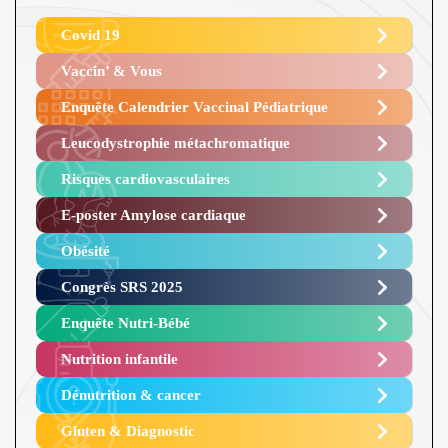
Covid 19
Vaccin’ & Vous
Enquête Calendrier Vaccinal Pédiatrique
Leucodystrophie métachromatique
Risques cardiovasculaires
E-poster Amylose cardiaque ​
Obésité ​
Congrès SRS 2025 ​
Enquête Nutri-Bébé ​
Nutrition infantile
Dénutrition & cancer
Gluten & Diagnostic