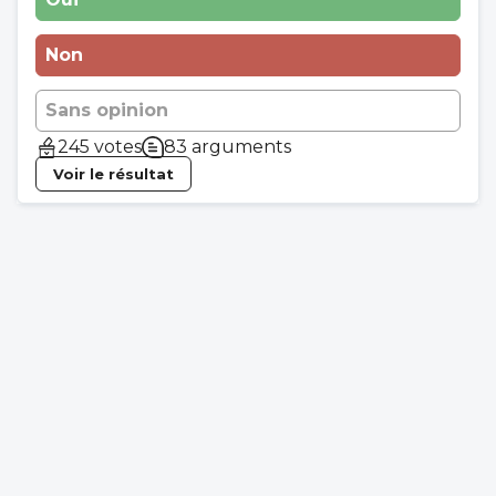
Non
Sans opinion
245 votes
83 arguments
Voir le résultat