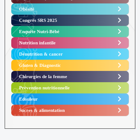
Obésité ​
Congrès SRS 2025 ​
Enquête Nutri-Bébé ​
Nutrition infantile
Dénutrition & cancer
Gluten & Diagnostic
Chirurgies de la femme
Prévention nutritionnelle
Edouleur​
Sucres & alimentation​