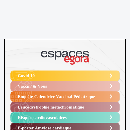
Covid 19
Vaccin’ & Vous
Enquête Calendrier Vaccinal Pédiatrique
Leucodystrophie métachromatique
Risques cardiovasculaires
E-poster Amylose cardiaque ​