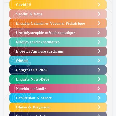
Covid 19
Vaccin’ & Vous
Enquête Calendrier Vaccinal Pédiatrique
Leucodystrophie métachromatique
Risques cardiovasculaires
E-poster Amylose cardiaque ​
Obésité ​
Congrès SRS 2025 ​
Enquête Nutri-Bébé ​
Nutrition infantile
Dénutrition & cancer
Gluten & Diagnostic