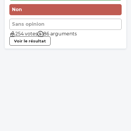
Non
Sans opinion
254 votes
86 arguments
Voir le résultat