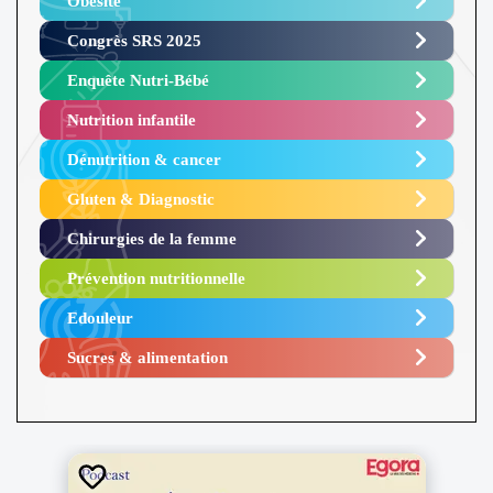
Obésité ​
Congrès SRS 2025 ​
Enquête Nutri-Bébé ​
Nutrition infantile
Dénutrition & cancer
Gluten & Diagnostic
Chirurgies de la femme
Prévention nutritionnelle
Edouleur​
Sucres & alimentation​