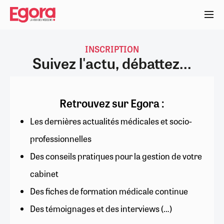
Aller
au
contenu
principal
INSCRIPTION
Suivez l'actu, débattez...
Retrouvez sur Egora :
Les dernières actualités médicales et socio-
professionnelles
Des conseils pratiques pour la gestion de votre
cabinet
Des fiches de formation médicale continue
Des témoignages et des interviews (…)