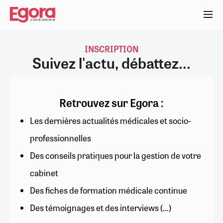
Aller
au
contenu
principal
INSCRIPTION
Suivez l'actu, débattez...
Retrouvez sur Egora :
Les dernières actualités médicales et socio-
professionnelles
Des conseils pratiques pour la gestion de votre
cabinet
Des fiches de formation médicale continue
Des témoignages et des interviews (…)