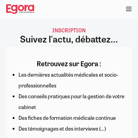
Aller
au
contenu
principal
INSCRIPTION
Suivez l'actu, débattez...
Retrouvez sur Egora :
Les dernières actualités médicales et socio-
professionnelles
Des conseils pratiques pour la gestion de votre
cabinet
Des fiches de formation médicale continue
Des témoignages et des interviews (…)