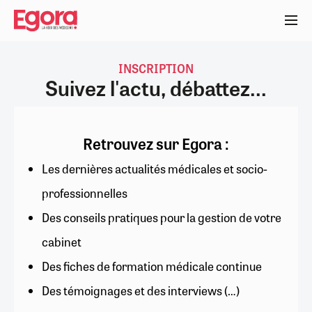
Aller
au
contenu
principal
INSCRIPTION
Suivez l'actu, débattez...
Retrouvez sur Egora :
Les dernières actualités médicales et socio-
professionnelles
Des conseils pratiques pour la gestion de votre
cabinet
Des fiches de formation médicale continue
Des témoignages et des interviews (…)