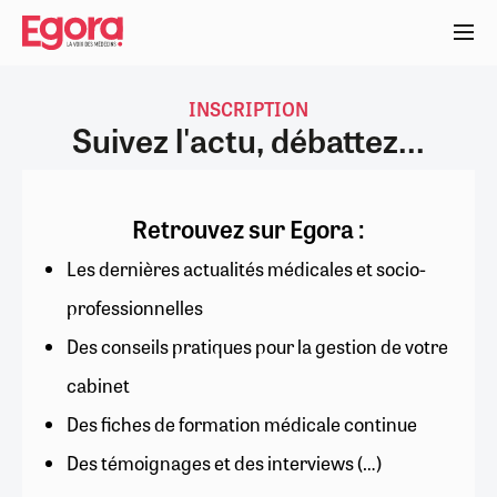
Aller
au
contenu
principal
INSCRIPTION
Suivez l'actu, débattez...
Retrouvez sur Egora :
Les dernières actualités médicales et socio-
professionnelles
Des conseils pratiques pour la gestion de votre
cabinet
Des fiches de formation médicale continue
Des témoignages et des interviews (…)