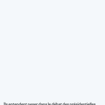
Ils entendent peser dans le débat des présidentielles