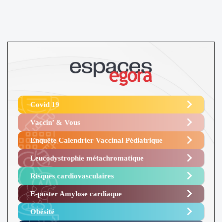
Covid 19
Vaccin’ & Vous
Enquête Calendrier Vaccinal Pédiatrique
Leucodystrophie métachromatique
Risques cardiovasculaires
E-poster Amylose cardiaque ​
Obésité ​