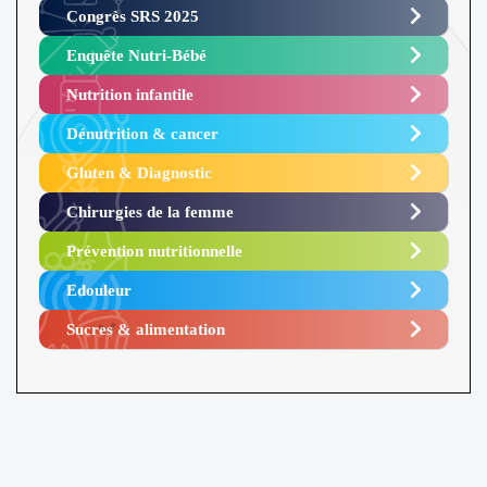
Congrès SRS 2025 ​
Enquête Nutri-Bébé ​
Nutrition infantile
Dénutrition & cancer
Gluten & Diagnostic
Chirurgies de la femme
Prévention nutritionnelle
Edouleur​
Sucres & alimentation​