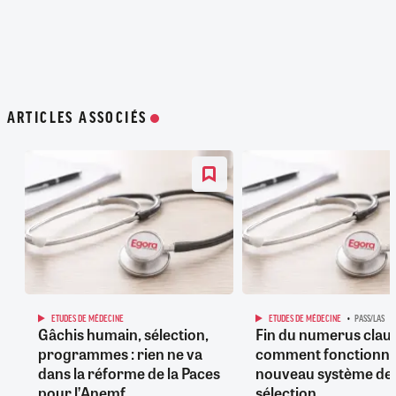
ARTICLES ASSOCIÉS
ETUDES DE MÉDECINE
ETUDES DE MÉDECINE
PASS/LAS
Gâchis humain, sélection,
Fin du numerus claus
programmes : rien ne va
comment fonctionne
dans la réforme de la Paces
nouveau système de
pour l’Anemf
sélection