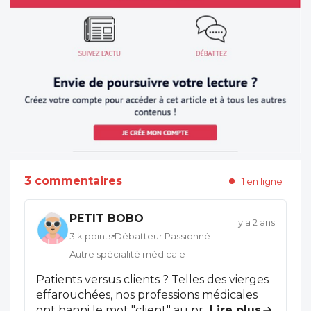
3 commentaires
1 en ligne
PETIT BOBO
il y a 2 ans
3 k points
Débatteur Passionné
Autre spécialité médicale
Patients versus clients ? Telles des vierges
effarouchées, nos professions médicales
ont banni le mot "client" au profit du
...
Lire plus