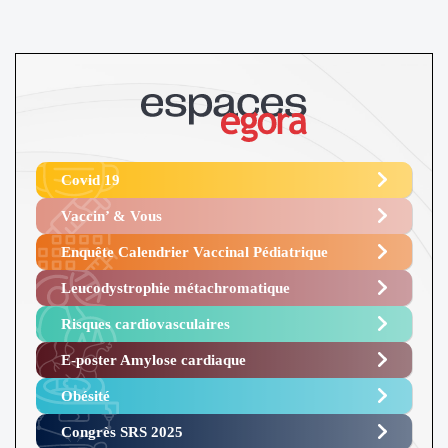
Covid 19
Vaccin’ & Vous
Enquête Calendrier Vaccinal Pédiatrique
Leucodystrophie métachromatique
Risques cardiovasculaires
E-poster Amylose cardiaque ​
Obésité ​
Congrès SRS 2025 ​