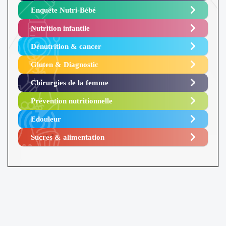
Enquête Nutri-Bébé ​
Nutrition infantile
Dénutrition & cancer
Gluten & Diagnostic
Chirurgies de la femme
Prévention nutritionnelle
Edouleur​
Sucres & alimentation​