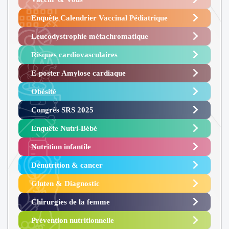
Enquête Calendrier Vaccinal Pédiatrique
Leucodystrophie métachromatique
Risques cardiovasculaires
E-poster Amylose cardiaque ​
Obésité ​
Congrès SRS 2025 ​
Enquête Nutri-Bébé ​
Nutrition infantile
Dénutrition & cancer
Gluten & Diagnostic
Chirurgies de la femme
Prévention nutritionnelle