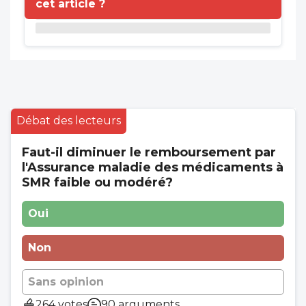
cet article ?
Débat des lecteurs
Faut-il diminuer le remboursement par
l'Assurance maladie des médicaments à
SMR faible ou modéré?
Oui
Non
Sans opinion
264 votes
90 arguments