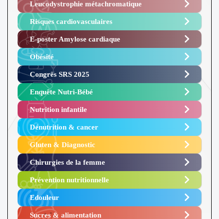
Leucodystrophie métachromatique
Risques cardiovasculaires
E-poster Amylose cardiaque ​
Obésité ​
Congrès SRS 2025 ​
Enquête Nutri-Bébé ​
Nutrition infantile
Dénutrition & cancer
Gluten & Diagnostic
Chirurgies de la femme
Prévention nutritionnelle
Edouleur​
Sucres & alimentation​