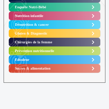
Enquête Nutri-Bébé ​
Nutrition infantile
Dénutrition & cancer
Gluten & Diagnostic
Chirurgies de la femme
Prévention nutritionnelle
Edouleur​
Sucres & alimentation​