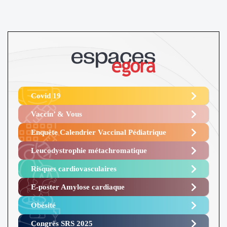
Covid 19
Vaccin’ & Vous
Enquête Calendrier Vaccinal Pédiatrique
Leucodystrophie métachromatique
Risques cardiovasculaires
E-poster Amylose cardiaque ​
Obésité ​
Congrès SRS 2025 ​