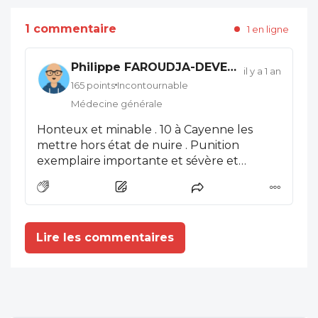
1 commentaire
1 en ligne
Philippe FAROUDJA-DEVEAUX
il y a 1 an
165 points
Incontournable
Médecine générale
Honteux et minable . 10 à Cayenne les
mettre hors état de nuire . Punition
exemplaire importante et sévère et
diffusées. Ça suffit . Chers soignants ne
laissez plus rien passer !!! Action réaction
dépôts de plaintes ! Relevons nous ils sont
devenus fous !!!!
Lire les commentaires