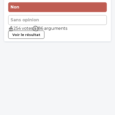
Non
Sans opinion
254 votes
86 arguments
Voir le résultat