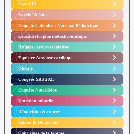
Covid 19
Vaccin’ & Vous
Enquête Calendrier Vaccinal Pédiatrique
Leucodystrophie métachromatique
Risques cardiovasculaires
E-poster Amylose cardiaque ​
Obésité ​
Congrès SRS 2025 ​
Enquête Nutri-Bébé ​
Nutrition infantile
Dénutrition & cancer
Gluten & Diagnostic
Chirurgies de la femme