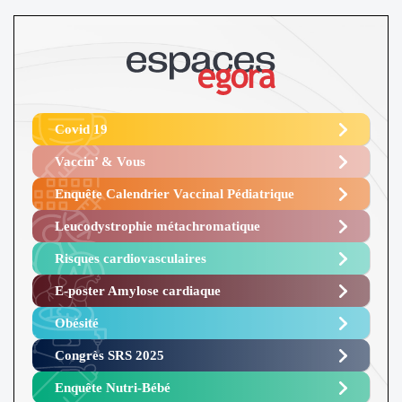
Covid 19
Vaccin’ & Vous
Enquête Calendrier Vaccinal Pédiatrique
Leucodystrophie métachromatique
Risques cardiovasculaires
E-poster Amylose cardiaque ​
Obésité ​
Congrès SRS 2025 ​
Enquête Nutri-Bébé ​