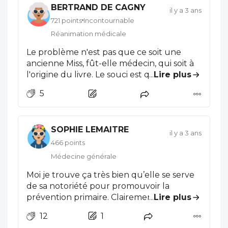
BERTRAND DE CAGNY
il y a 3 ans
721 points
Incontournable
Réanimation médicale
Le problème n'est pas que ce soit une
ancienne Miss, fût-elle médecin, qui soit à
l'origine du livre. Le souci est que la bonne
...
Lire plus
santé coute cher, très cher. Demandons à
5
la femme de ménage de manger 5 fruits
et légumes par jour, de faire du sport avec
un coach et d'éviter coca, bière, pomme de
SOPHIE LEMAITRE
terre et viande sous plastique ; cela relève
il y a 3 ans
de l'utopie, elle qui est déjà si contente
466 points
quand elle peut acheter de la viande pour
Médecine générale
ses enfants. C'est bizarre mais on voit plus
Moi je trouve ça très bien qu’elle se serve
de femmes sportives au Touquet et à Saint
de sa notoriété pour promouvoir la
Trop que dans le 9.3... De toute façon ce
prévention primaire. Clairement, ça serait
...
Lire plus
"coaching" ne peut se faire que sur le long
mieux une vraie politique de santé
terme, et certainement pas en lisant un
12
1
publique et en même c’est
bouquin qu'on referme au bout de 15