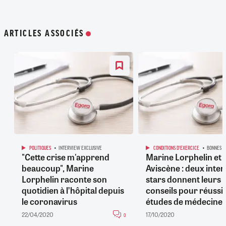
ARTICLES ASSOCIÉS
POLITIQUES
INTERVIEW EXCLUSIVE
CONDITIONS D'EXERCICE
BONNES F
"Cette crise m'apprend
Marine Lorphelin et
beaucoup", Marine
Aviscène : deux inte
Lorphelin raconte son
stars donnent leurs
quotidien à l’hôpital depuis
conseils pour réussir
le coronavirus
études de médecine
22/04/2020
17/10/2020
0