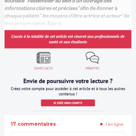
souhaité
"rassembler au sein d’un ouvrage des
informations claires et précises"
afin de donner à
chaque patient "
les moyens d’être actrice et acteur"
de
leur propre santé. Egora
17 commentaires
1 en ligne