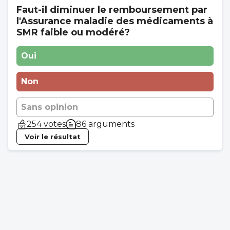
Faut-il diminuer le remboursement par
risque de l'attirer dans le piège de la
l'Assurance maladie des médicaments à
notoriété et de son profit. A elle ne ne pas
SMR faible ou modéré?
tomber dedans.
Oui
Non
Sans opinion
254 votes
86 arguments
Voir le résultat