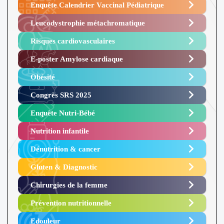
Enquête Calendrier Vaccinal Pédiatrique
Leucodystrophie métachromatique
Risques cardiovasculaires
E-poster Amylose cardiaque ​
Obésité ​
Congrès SRS 2025 ​
Enquête Nutri-Bébé ​
Nutrition infantile
Dénutrition & cancer
Gluten & Diagnostic
Chirurgies de la femme
Prévention nutritionnelle
Edouleur​