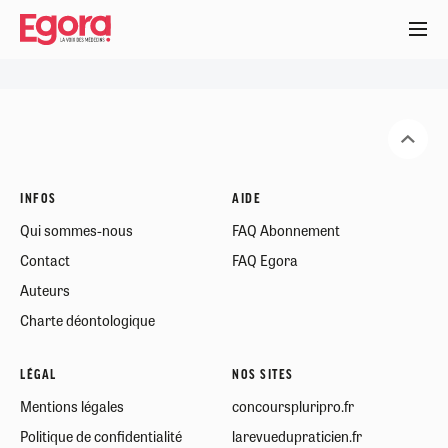
Aller
au
contenu
principal
INFOS
AIDE
Qui sommes-nous
FAQ Abonnement
Contact
FAQ Egora
Auteurs
Charte déontologique
LÉGAL
NOS SITES
Mentions légales
concourspluripro.fr
Politique de confidentialité
larevuedupraticien.fr