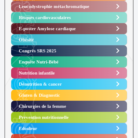
Leucodystrophie métachromatique
Risques cardiovasculaires
E-poster Amylose cardiaque ​
Obésité ​
Congrès SRS 2025 ​
Enquête Nutri-Bébé ​
Nutrition infantile
Dénutrition & cancer
Gluten & Diagnostic
Chirurgies de la femme
Prévention nutritionnelle
Edouleur​