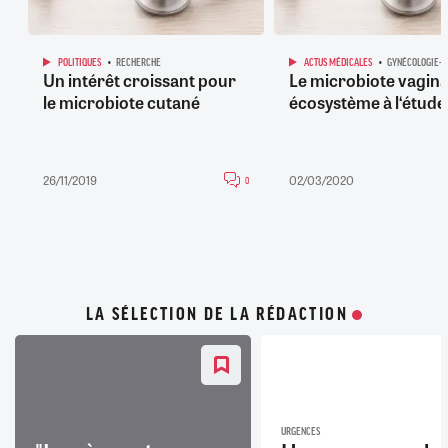
POLITIQUES
RECHERCHE
ACTUS MÉDICALES
GYNÉCOLOGIE-O
Un intérêt croissant pour
Le microbiote vagina
le microbiote cutané
écosystème à l‘étude
26/11/2019
02/03/2020
0
LA SÉLECTION DE LA RÉDACTION
URGENCES