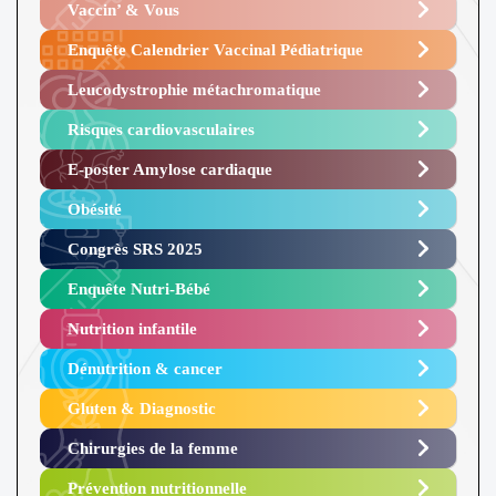
Vaccin’ & Vous
Enquête Calendrier Vaccinal Pédiatrique
Leucodystrophie métachromatique
Risques cardiovasculaires
E-poster Amylose cardiaque ​
Obésité ​
Congrès SRS 2025 ​
Enquête Nutri-Bébé ​
Nutrition infantile
Dénutrition & cancer
Gluten & Diagnostic
Chirurgies de la femme
Prévention nutritionnelle