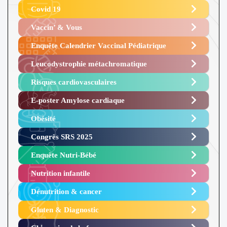
Covid 19
Vaccin’ & Vous
Enquête Calendrier Vaccinal Pédiatrique
Leucodystrophie métachromatique
Risques cardiovasculaires
E-poster Amylose cardiaque ​
Obésité ​
Congrès SRS 2025 ​
Enquête Nutri-Bébé ​
Nutrition infantile
Dénutrition & cancer
Gluten & Diagnostic