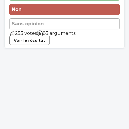
Non
Sans opinion
253 votes
85 arguments
Voir le résultat