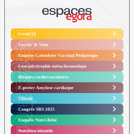
Covid 19
Vaccin’ & Vous
Enquête Calendrier Vaccinal Pédiatrique
Leucodystrophie métachromatique
Risques cardiovasculaires
E-poster Amylose cardiaque ​
Obésité ​
Congrès SRS 2025 ​
Enquête Nutri-Bébé ​
Nutrition infantile