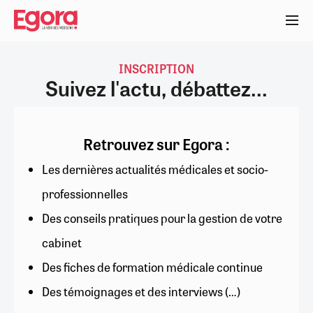
Aller
au
contenu
principal
INSCRIPTION
Suivez l'actu, débattez...
Retrouvez sur Egora :
Les dernières actualités médicales et socio-
professionnelles
Des conseils pratiques pour la gestion de votre
cabinet
Des fiches de formation médicale continue
Des témoignages et des interviews (…)