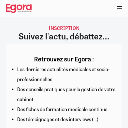
Aller
au
contenu
principal
INSCRIPTION
Suivez l'actu, débattez...
Retrouvez sur Egora :
Les dernières actualités médicales et socio-
professionnelles
Des conseils pratiques pour la gestion de votre
cabinet
Des fiches de formation médicale continue
Des témoignages et des interviews (…)