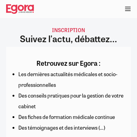
Aller
au
contenu
principal
INSCRIPTION
Suivez l'actu, débattez...
Retrouvez sur Egora :
Les dernières actualités médicales et socio-
professionnelles
Des conseils pratiques pour la gestion de votre
cabinet
Des fiches de formation médicale continue
Des témoignages et des interviews (…)