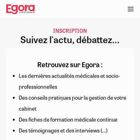
Aller
au
contenu
principal
INSCRIPTION
Suivez l'actu, débattez...
Retrouvez sur Egora :
Les dernières actualités médicales et socio-
professionnelles
Des conseils pratiques pour la gestion de votre
cabinet
Des fiches de formation médicale continue
Des témoignages et des interviews (…)