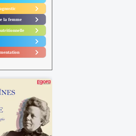
agnostic
de la femme
utritionnelle
mentation​