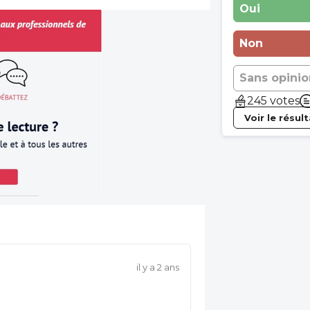
Oui
Non
Sans opinio
245 votes
Voir le résul
il y a 2 ans