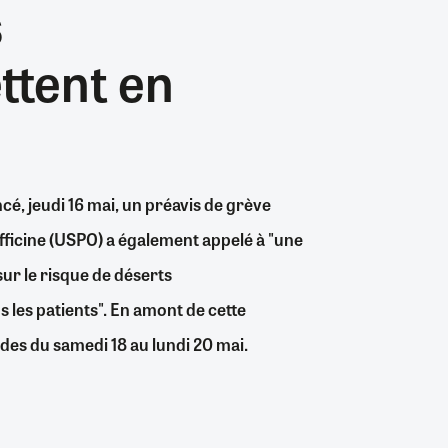
s
nombre...
06/08/2026
26/07/2026
31/07/2026
19/07/2026
0
0
1
0
24/07/2026
06/08/2026
30/06/2026
04/08/2026
0
7
0
0
ttent en
06/08/2026
06/08/2026
0
3
é, jeudi 16 mai, un préavis de grève
fficine (USPO) a également appelé à "une
sur le risque de déserts
 les patients". En amont de cette
des du samedi 18 au lundi 20 mai.