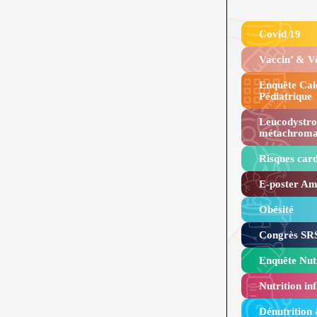
Covid 19
Vaccin’ & 
Enquête Cal
Pédiatrique
Leucodystro
métachroma
Risques card
E-poster Amy
Obésité ​
Congrès SRS
Enquête Nutr
Nutrition inf
Dénutrition