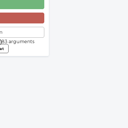
n
83 arguments
tat