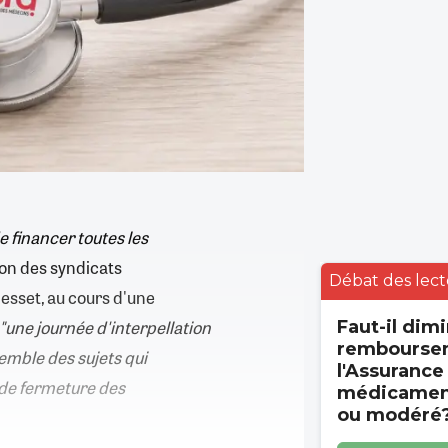
e financer toutes les
tion des syndicats
Débat des lect
esset, au cours d'une
"une journée d'interpellation
Faut-il dimi
rembourse
semble des sujets qui
l'Assurance
 de fermeture des
médicament
ou modéré