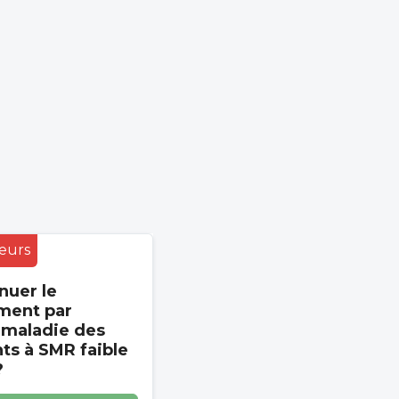
eurs
nuer le
ment par
 maladie des
s à SMR faible
?