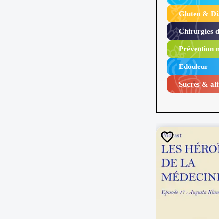
Gluten & Di
Chirurgies 
Prévention n
Edouleur​
Sucres & ali