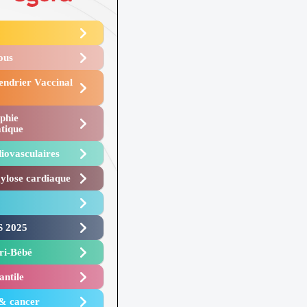
Vous
endrier Vaccinal
phie
tique
iovasculaires
lose cardiaque ​
 2025 ​
i-Bébé ​
antile
 & cancer