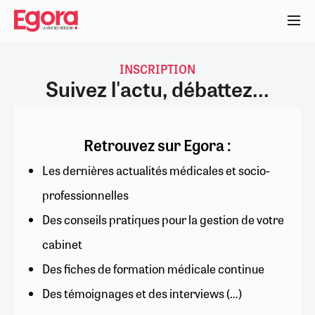
Aller
au
contenu
principal
INSCRIPTION
Suivez l'actu, débattez...
Retrouvez sur Egora :
Les dernières actualités médicales et socio-
professionnelles
Des conseils pratiques pour la gestion de votre
cabinet
Des fiches de formation médicale continue
Des témoignages et des interviews (…)