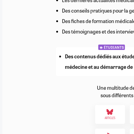
Les dernières actualités médical
RETRAITE
Des conseils pratiques pour la g
RÉMUNÉRATION
04/08/2026
0
SANTÉ NUMÉRIQUE
Des fiches de formation médical
SOCIÉTÉ
Des témoignages et des intervie
VIE CONVENTIONNELLE
TOUT VOIR
ÉTUDIANTS
Des contenus dédiés aux étud
médecine et au démarrage de 
Une multitude d
sous différents
ARTICLES