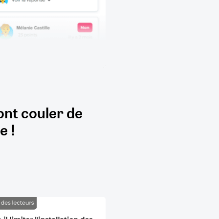
ont couler de
e !