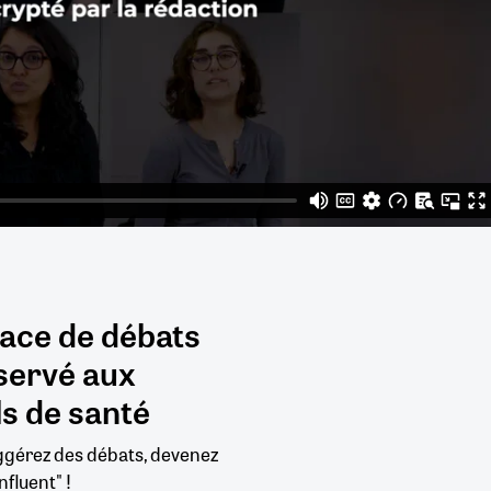
pace de débats
servé aux
s de santé
uggérez des débats, devenez
nfluent" !