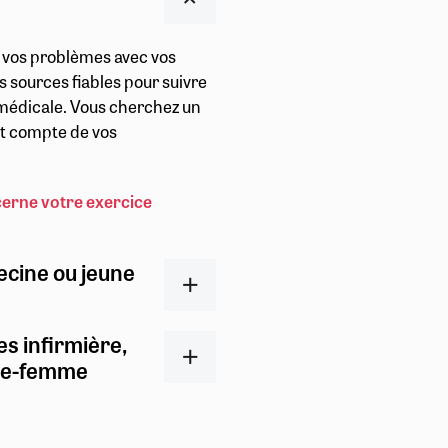
r vos problèmes avec vos
s sources fiables pour suivre
t médicale. Vous cherchez un
ent compte de vos
cerne votre exercice
ecine ou jeune
es infirmière,
ge-femme