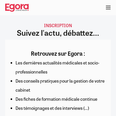
Aller
au
contenu
principal
INSCRIPTION
Suivez l'actu, débattez...
Retrouvez sur Egora :
Les dernières actualités médicales et socio-
professionnelles
Des conseils pratiques pour la gestion de votre
cabinet
Des fiches de formation médicale continue
Des témoignages et des interviews (…)