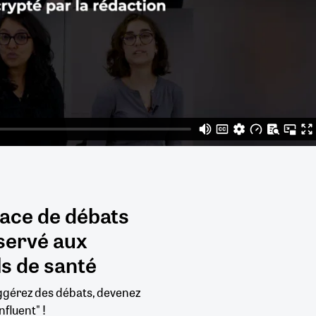
pace de débats
servé aux
s de santé
uggérez des débats, devenez
nfluent" !