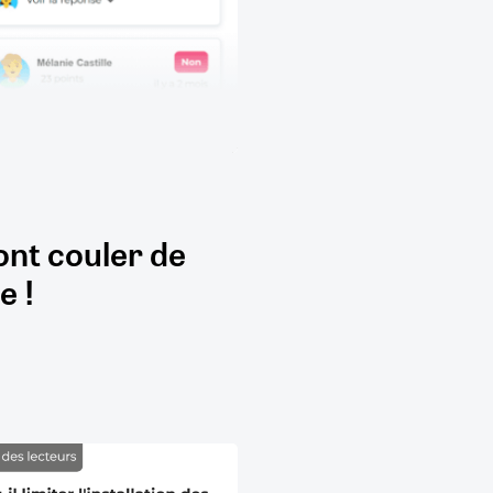
ont couler de
e !