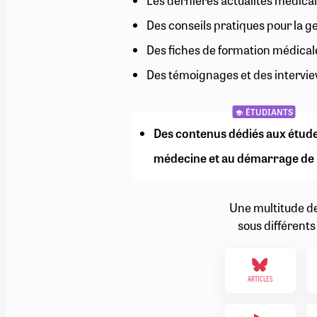
Les dernières actualités médical
RETRAITE
Des conseils pratiques pour la g
RÉMUNÉRATION
04/08/2026
0
SANTÉ NUMÉRIQUE
Des fiches de formation médical
SOCIÉTÉ
Des témoignages et des intervie
VIE CONVENTIONNELLE
TOUT VOIR
ÉTUDIANTS
Des contenus dédiés aux étud
médecine et au démarrage de 
Une multitude d
sous différents
ARTICLES