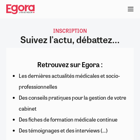
Aller
au
contenu
principal
INSCRIPTION
Suivez l'actu, débattez...
Retrouvez sur Egora :
Les dernières actualités médicales et socio-
professionnelles
Des conseils pratiques pour la gestion de votre
cabinet
Des fiches de formation médicale continue
Des témoignages et des interviews (…)