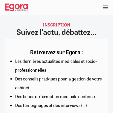
Aller
au
contenu
principal
INSCRIPTION
Suivez l'actu, débattez...
Retrouvez sur Egora :
Les dernières actualités médicales et socio-
professionnelles
Des conseils pratiques pour la gestion de votre
cabinet
Des fiches de formation médicale continue
Des témoignages et des interviews (…)