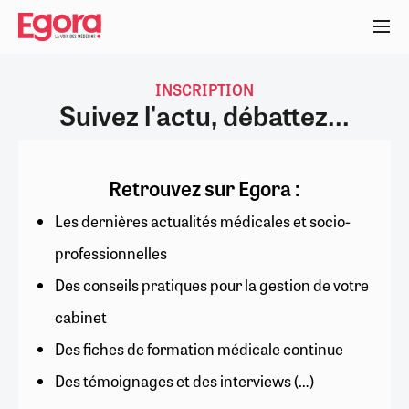
Aller
au
contenu
principal
INSCRIPTION
Suivez l'actu, débattez...
Retrouvez sur Egora :
Les dernières actualités médicales et socio-
professionnelles
Des conseils pratiques pour la gestion de votre
cabinet
Des fiches de formation médicale continue
Des témoignages et des interviews (…)