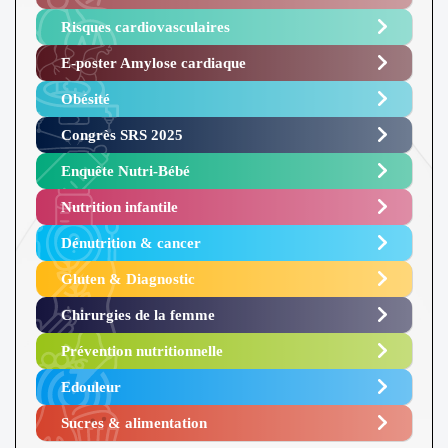
Risques cardiovasculaires
E-poster Amylose cardiaque ​
Obésité ​
Congrès SRS 2025 ​
Enquête Nutri-Bébé ​
Nutrition infantile
Dénutrition & cancer
Gluten & Diagnostic
Chirurgies de la femme
Prévention nutritionnelle
Edouleur​
Sucres & alimentation​