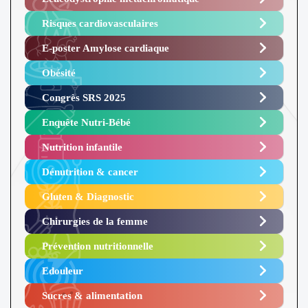
Risques cardiovasculaires
E-poster Amylose cardiaque ​
Obésité ​
Congrès SRS 2025 ​
Enquête Nutri-Bébé ​
Nutrition infantile
Dénutrition & cancer
Gluten & Diagnostic
Chirurgies de la femme
Prévention nutritionnelle
Edouleur​
Sucres & alimentation​